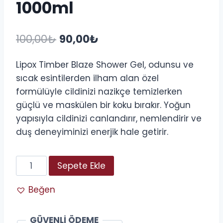
1000ml
Orijinal
Şu
100,00
₺
90,00
₺
fiyat:
andaki
Lipox Timber Blaze Shower Gel, odunsu ve
100,00₺.
fiyat:
sıcak esintilerden ilham alan özel
90,00₺.
formülüyle cildinizi nazikçe temizlerken
güçlü ve maskülen bir koku bırakır. Yoğun
yapısıyla cildinizi canlandırır, nemlendirir ve
duş deneyiminizi enerjik hale getirir.
Libox
Sepete Ekle
Timber
Blaze
Beğen
Vücut
Jel
GÜVENLİ ÖDEME