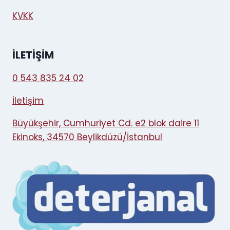
KVKK
İLETIŞIM
0 543 835 24 02
İletişim
Büyükşehir, Cumhuriyet Cd. e2 blok daire 11
Ekinoks, 34570 Beylikdüzü/İstanbul