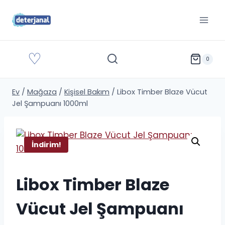
İçeriğe
geç
♡
0
Ev
/
Mağaza
/
Kişisel Bakım
/
Libox Timber Blaze Vücut
Jel Şampuanı 1000ml
İndirim!
Libox Timber Blaze
Vücut Jel Şampuanı