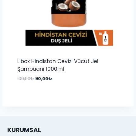
Libox Hindistan Cevizi Vücut Jel
Şampuanı 1000ml
Orijinal
Şu
100,00
₺
90,00
₺
fiyat:
andaki
100,00₺.
fiyat:
90,00₺.
KURUMSAL