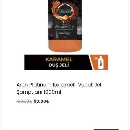
Aren Platinum Karamelli Vücut Jel
Şampuanı 1000ml
Orijinal
Şu
100,00
₺
90,00
₺
fiyat:
andaki
100,00₺.
fiyat:
90,00₺.