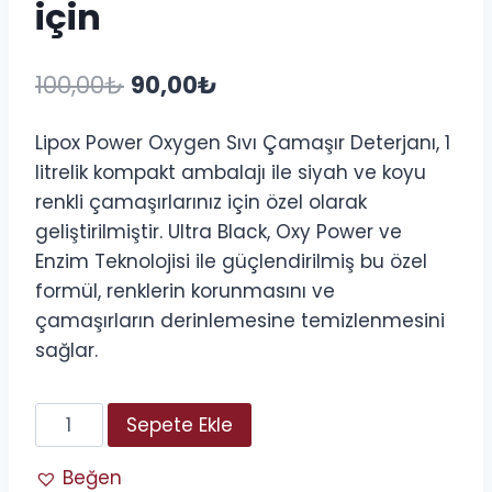
için
Orijinal
Şu
100,00
₺
90,00
₺
fiyat:
andaki
Lipox Power Oxygen Sıvı Çamaşır Deterjanı, 1
100,00₺.
fiyat:
litrelik kompakt ambalajı ile siyah ve koyu
90,00₺.
renkli çamaşırlarınız için özel olarak
geliştirilmiştir. Ultra Black, Oxy Power ve
Enzim Teknolojisi ile güçlendirilmiş bu özel
formül, renklerin korunmasını ve
çamaşırların derinlemesine temizlenmesini
sağlar.
Libox
Sepete Ekle
Sıvı
Çamaşır
Beğen