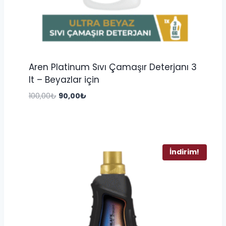
Aren Platinum Sıvı Çamaşır Deterjanı 3
lt – Beyazlar için
Orijinal
Şu
100,00
₺
90,00
₺
fiyat:
andaki
100,00₺.
fiyat:
90,00₺.
İndirim!