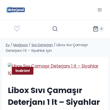
İçeriğe
geç
♡
0
Ev
/
Mağaza
/
Sıvı Deterjan
/
Libox Sıvı Çamaşır
Deterjanı 1 lt – Siyahlar için
İndirim!
Libox Sıvı Çamaşır
Deterjanı 1 lt – Siyahlar