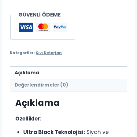
Deterjanı
1
GÜVENLİ ÖDEME
lt
–
Siyahlar
için
adet
Kategoriler:
Sıvı Deterjan
Açıklama
Değerlendirmeler (0)
Açıklama
Özellikler:
Ultra Black Teknolojisi:
Siyah ve