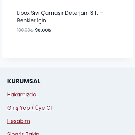
Libox Sıvı Çamaşır Deterjanı 3 lt –
Renkler için
Orijinal
Şu
100,00
₺
90,00
₺
fiyat:
andaki
100,00₺.
fiyat:
90,00₺.
KURUMSAL
Hakkımızda
Giriş Yap / Üye Ol
Hesabım
Sipariş Takip