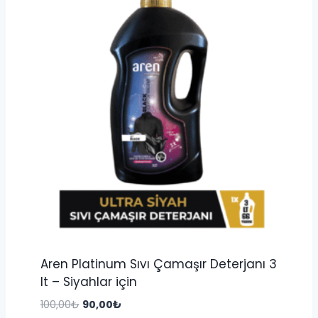
Aren Platinum Sıvı Çamaşır Deterjanı 3
lt – Siyahlar için
Orijinal
Şu
100,00
₺
90,00
₺