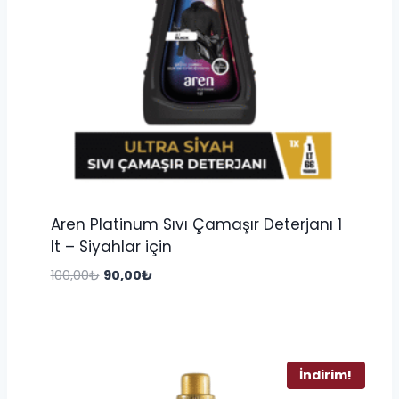
Aren Platinum Sıvı Çamaşır Deterjanı 1
lt – Siyahlar için
Orijinal
Şu
100,00
₺
90,00
₺
fiyat:
andaki
100,00₺.
fiyat:
90,00₺.
İndirim!