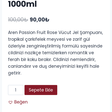
1000ml
Orijinal
Şu
100,00
₺
90,00
₺
fiyat:
andaki
Aren Passion Fruit Rose Vücut Jel Şampuanı,
100,00₺.
fiyat:
tropikal çarkıfelek meyvesi ve zarif gül
90,00₺.
özleriyle zenginleştirilmiş formülü sayesinde
cildinizi nazikçe temizlerken romantik ve
ferah bir koku bırakır. Cildinizi nemlendirir,
canlandırır ve duş deneyiminizi keyifli hale
getirir.
Aren
Sepete Ekle
Platinum
Güllü
Beğen
Vücut