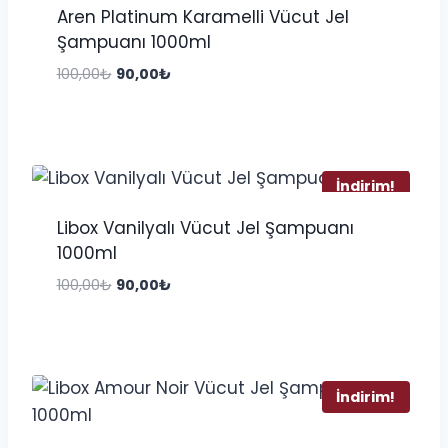
Aren Platinum Karamelli Vücut Jel
Şampuanı 1000ml
Orijinal
Şu
100,00
₺
90,00
₺
fiyat:
andaki
100,00₺.
fiyat:
90,00₺.
İndirim!
Libox Vanilyalı Vücut Jel Şampuanı
1000ml
Orijinal
Şu
100,00
₺
90,00
₺
fiyat:
andaki
100,00₺.
fiyat:
90,00₺.
İndirim!