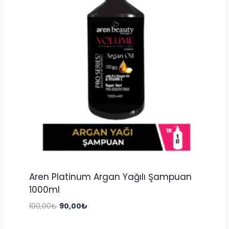
Aren Platinum Argan Yağılı Şampuan
1000ml
Orijinal
Şu
100,00
₺
90,00
₺
fiyat:
andaki
100,00₺.
fiyat: