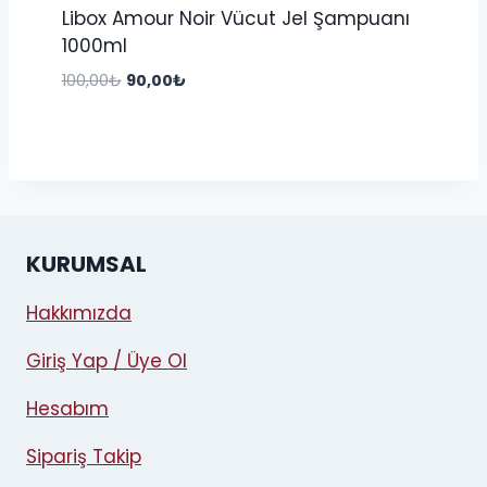
Libox Amour Noir Vücut Jel Şampuanı
1000ml
Orijinal
Şu
100,00
₺
90,00
₺
fiyat:
andaki
100,00₺.
fiyat:
90,00₺.
KURUMSAL
Hakkımızda
Giriş Yap / Üye Ol
Hesabım
Sipariş Takip