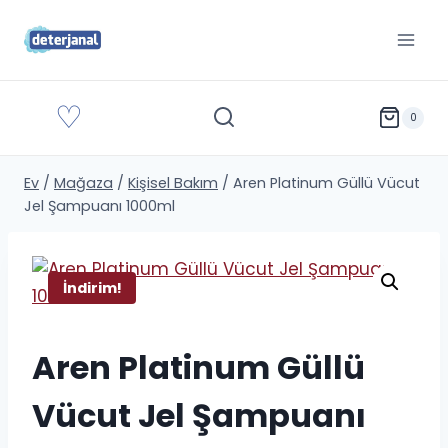
İçeriğe
geç
♡
0
Ev
/
Mağaza
/
Kişisel Bakım
/
Aren Platinum Güllü Vücut
Jel Şampuanı 1000ml
İndirim!
Aren Platinum Güllü
Vücut Jel Şampuanı