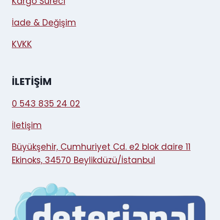
Kargo Süreci
İade & Değişim
KVKK
İLETIŞIM
0 543 835 24 02
İletişim
Büyükşehir, Cumhuriyet Cd. e2 blok daire 11
Ekinoks, 34570 Beylikdüzü/İstanbul